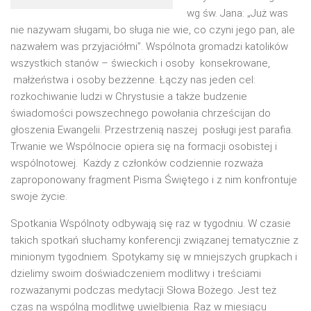
wg św. Jana: „Już was
nie nazywam sługami, bo sługa nie wie, co czyni jego pan, ale
nazwałem was przyjaciółmi”. Wspólnota gromadzi katolików
wszystkich stanów – świeckich i osoby konsekrowane,
małżeństwa i osoby bezżenne. Łączy nas jeden cel:
rozkochiwanie ludzi w Chrystusie a także budzenie
świadomości powszechnego powołania chrześcijan do
głoszenia Ewangelii. Przestrzenią naszej posługi jest parafia.
Trwanie we Wspólnocie opiera się na formacji osobistej i
wspólnotowej. Każdy z członków codziennie rozważa
zaproponowany fragment Pisma Świętego i z nim konfrontuje
swoje życie.
Spotkania Wspólnoty odbywają się raz w tygodniu. W czasie
takich spotkań słuchamy konferencji związanej tematycznie z
minionym tygodniem. Spotykamy się w mniejszych grupkach i
dzielimy swoim doświadczeniem modlitwy i treściami
rozważanymi podczas medytacji Słowa Bożego. Jest też
czas na wspólną modlitwę uwielbienia. Raz w miesiącu