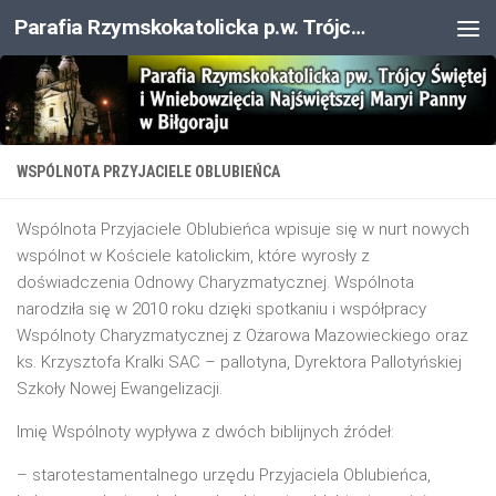
Parafia Rzymskokatolicka p.w. Trójcy Świętej i Wniebowzięcia NMP
Przejdź do treści
WSPÓLNOTA PRZYJACIELE OBLUBIEŃCA
Wspólnota Przyjaciele Oblubieńca wpisuje się w nurt nowych
wspólnot w Kościele katolickim, które wyrosły z
doświadczenia Odnowy Charyzmatycznej. Wspólnota
narodziła się w 2010 roku dzięki spotkaniu i współpracy
Wspólnoty Charyzmatycznej z Ożarowa Mazowieckiego oraz
ks. Krzysztofa Kralki SAC – pallotyna, Dyrektora Pallotyńskiej
Szkoły Nowej Ewangelizacji.
Imię Wspólnoty wypływa z dwóch biblijnych źródeł:
– starotestamentalnego urzędu Przyjaciela Oblubieńca,