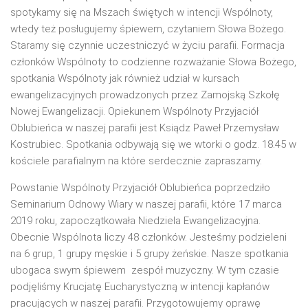
spotykamy się na Mszach świętych w intencji Wspólnoty,
wtedy też posługujemy śpiewem, czytaniem Słowa Bożego.
Staramy się czynnie uczestniczyć w życiu parafii. Formacja
członków Wspólnoty to codzienne rozważanie Słowa Bożego,
spotkania Wspólnoty jak również udział w kursach
ewangelizacyjnych prowadzonych przez Zamojską Szkołę
Nowej Ewangelizacji. Opiekunem Wspólnoty Przyjaciół
Oblubieńca w naszej parafii jest Ksiądz Paweł Przemysław
Kostrubiec. Spotkania odbywają się we wtorki o godz. 18.45 w
kościele parafialnym na które serdecznie zapraszamy.
Powstanie Wspólnoty Przyjaciół Oblubieńca poprzedziło
Seminarium Odnowy Wiary w naszej parafii, które 17 marca
2019 roku, zapoczątkowała Niedziela Ewangelizacyjna.
Obecnie Wspólnota liczy 48 członków. Jesteśmy podzieleni
na 6 grup, 1 grupy męskie i 5 grupy żeńskie. Nasze spotkania
ubogaca swym śpiewem zespół muzyczny. W tym czasie
podjęliśmy Krucjatę Eucharystyczną w intencji kapłanów
pracujących w naszej parafii. Przygotowujemy oprawę