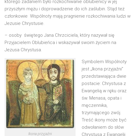
którego zadaniem było rozkochiwanie oblubienicy w jej
przyszłym mężu i doprowadzenie do ich zaślubin. Stąd też
członkowie Wspólnoty mają pragnienie rozkochiwania ludzi w
Jezusie Chrystusie.
– osoby świętego Jana Chrzciciela, który nazywał się
Przyjacielem Oblubieńca i wskazywał swoim życiem na
Jezusa Chrystusa.
Symbolem Wspólnoty
jest „Ikona przyjaźni”
przedstawiająca dwie
postacie: Chrystusa z
Ewangelią w ręku oraz
św. Menasa, opata i
męczennika,
trzymającego zwój.
Treść ikony może być
odwołaniem do słów
Ikona przyjaźni
Chrystusa z Ewangelii